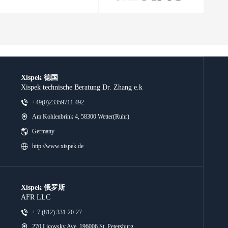
Xispek 德国
Xispek technische Beratung Dr. Zhang e.k
+49(0)23359711 492
Am Kohlenbrink 4, 58300 Wetter(Ruhr)
Germany
http://www.xispek.de
Xispek 俄罗斯
AFR LLC
+ 7 (812) 331-20-27
270 Ligovsky Ave, 196006 St. Petersburg