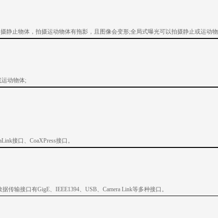
合拍摄静止物体，拍摄运动物体有拖影，且图像会变形;全局式曝光可以拍摄静止或运动物
或运动物体;
nk接口、CoaXPress接口。
口有GigE、IEEE1394、USB、Camera Link等多种接口。