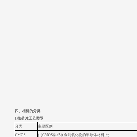
四、相机的分类
1.按芯片工艺类型
分类
主要区别
CMOS
(1)CMOS集成在金属氧化物的半导体材料上;