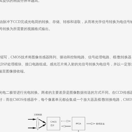
其提供的画面分辨率越高。
驱动脉冲下CCD完成光电荷的转换、存储、转移和读取，从而将光学信号转换为电信号
信号转换为所需要的视频格式输出
。
tor(互补金属氧化物半导体)的缩写，CMOS技术将图像传感器阵列、驱动和控制电路、信号处理电
A或DSP处理模块、接口电路组成。感光芯片将入射的光信号转换为电信号，并以一定形
输至图像接收端。
用光电二极管进行光电转换。两者的主要差异是图像数据传送的方式不同。在CCD传
而在CMOS传感器中，每个像素单元都会集成一个放大器及模/数转换电路，CMOS芯