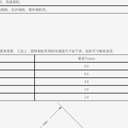
机、高速相机
;
通)相机、红外相机、紫外相机等。
长度来度量。工业上，面阵相机常用的传感器尺寸如下表，实际尺寸略有差异。
垂直
V(mm)
9.6
6.6
4.8
3.6
2.4