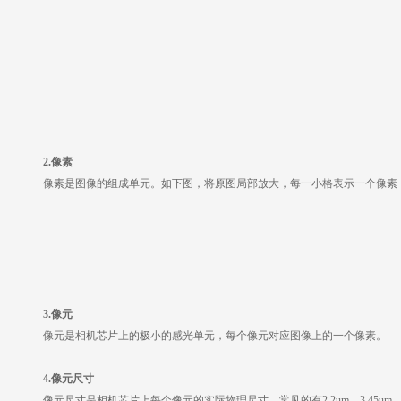
2.像素
像素是图像的组成单元。如下图，将原图局部放大，每一小格表示一个像素
3.像元
像元是相机芯片上的极小的感光单元，每个像元对应图像上的一个像素。
4.像元尺寸
像元尺寸是相机芯片上每个像元的实际物理尺寸，常见的有
2.2um，3.4