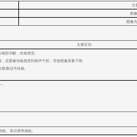
主
图
图像
主要区别
每秒30帧，价格便宜;
描，且图像传输易受到噪声干扰，导致图像质量下降;
模/数信号转换;
一;
相机、高分辨率相机
;