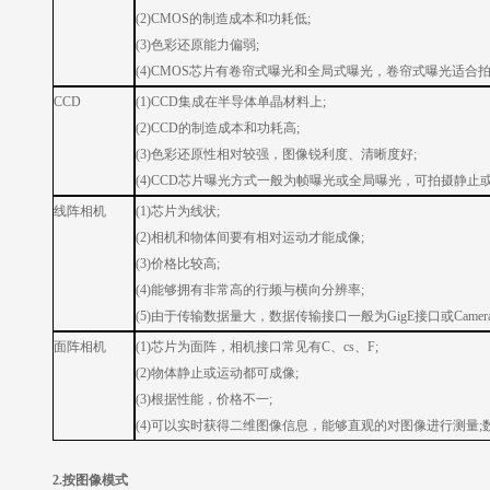
(2)CMOS的制造成本和功耗低;
(3)色彩还原能力偏弱;
(4)CMOS芯片有卷帘式曝光和全局式曝光，卷帘式曝光适
CCD
(1)CCD集成在半导体单晶材料上;
(2)CCD的制造成本和功耗高;
(3)色彩还原性相对较强，图像锐利度、清晰度好;
(4)CCD芯片曝光方式一般为帧曝光或全局曝光，可拍摄静止
线阵相机
(1)芯片为线状;
(2)相机和物体间要有相对运动才能成像;
(3)价格比较高;
(4)能够拥有非常高的行频与横向分辨率;
(5)由于传输数据量大，数据传输接口一般为GigE接口或CameraLi
面阵相机
(1)芯片为面阵，相机接口常见有C、cs、F;
(2)物体静止或运动都可成像;
(3)根据性能，价格不一;
(4)可以实时获得二维图像信息，能够直观的对图像进行测量;数据传输接
2.按图像模式