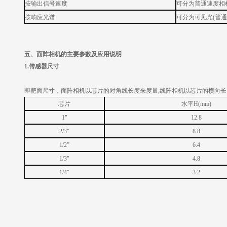
按输出信号速度
可分为普通速度相
按响应光谱
可分为可见光
(普
五、面阵相机的主要参数及应用说明
1.传感器尺寸
即靶面尺寸，面阵相机以芯片的对角线长度来度量
;线阵相机以芯片的横向
芯片
水平
H(mm)
1"
12.8
2/3"
8.8
1/2”
6.4
1/3"
4.8
1/4"
3.2