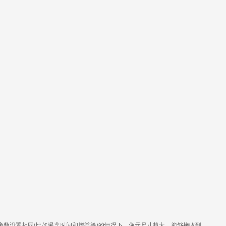
部光照环境和相机参数设置相同(比如曝光时间和增益等)的情况下，像元尺寸越大，能够接收到