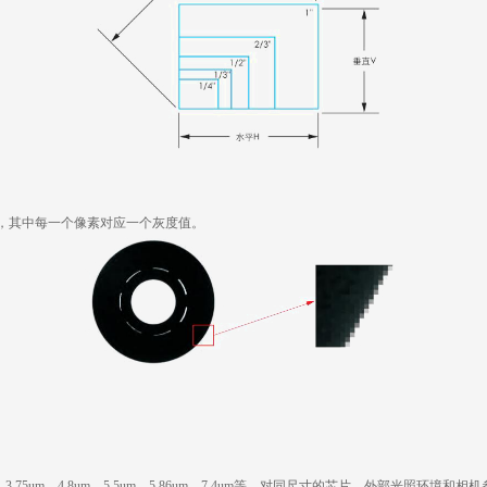
，其中每一个像素对应一个灰度值。
5um ，3.75um，4.8um，5.5um，5.86um，7.4um等。对同尺寸的芯片，外