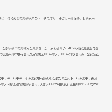
输出。信号处理电路接收来自CCD的电信号，并进行采样保持、相关双采
路、模/数转换器、全数字接口电路等完全集成在一起，从而提高了CMOS相机的集成度与设
式收集并储存电荷信号然后输出至FPGA芯片。FPGA对该信号做一定的预处
感器中，每一行中每一个像素的电荷数据都会依次传送到下一行像素中，由底
片可以直接输出数字信号，大部分CMOS相机设计直接加有FPGA或DSP