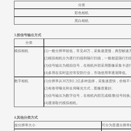
分类
彩色相机
黑白相机
3.按信号输出方式
分类
模拟相机
(1)一般分辨率较低，常见40万，采集速度慢，典型帧速为
(2)模拟相机分为逐行扫描和隔行扫描，一般都是隔行扫
(3)信号输出为模拟信号，在相机外部采用图像采集卡进行
(4)多用在实时监控等安防行业，市场使用率逐渐降低。
数字相机
(1)分辨率从30万到1.2亿多种选择，采集速度快，价格不
(2)有卷帘曝光和全局曝光方式，图像质量好;
(3)信号输出为数字信号，在相机内部完成模/数信号转换;
(4)逐渐取代模拟相机。
4.其他分类方式
按分辨率大小
可分为普通分辨率