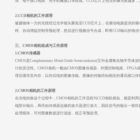
块、电子接口电路、光学机械接口等组成。CCD芯片上包含的像元数越多，
2.CCD相机的工作原理
被摄物体一方的光线经过光学镜头聚焦至
CCD芯片上，在驱动电路提供的
样、自动增益控制等预处理，然后进行视频信号合成，即将CCD输出的电
三、
CMOS相机组成与工作原理
1.CMOS传感器
CMOS是Complementary Metal-Oxide-Semiconduc
计的灵活性。CMOS相机一般由CMOS图像传感器、外围控制电路、FPG
理后缓存至内存，以待后续的图像传输。图像的传输经由相应的通讯接口传
2.CMOS相机的工作原理
在光电转换这个过程中，
CMOS相机的工作流程与CCD相机相似，都是利
端部分输出，再经由传感器边缘的放大器进行放大，因此信号的输出一致性好﹔
处理模块，可对图像数据进行滤波、校正等预处理。