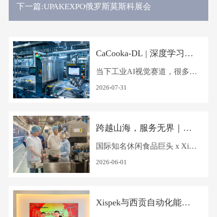
UPAKEXPO俄罗斯莫斯科展会
下一篇:
CaCooka-DL | 深度学习AI
检测赋能高品质饼干智造
当下工业AI视觉赛道，很多方
案停留在通用算法简单移植。
2026-07-31
但真正能扎根产线、持续稳定
运行的深度学习检测，从来不
跨越山海，服务无界｜Xis
是下载模型、调试参数的“套
pek远赴巴西开展设备升级
国际知名休闲食品巨头 x Xisp
壳工程”。Xispek坚持：工业
与技术培训服务
ek 作为全球休闲零食行业的
深度学习检测的核心，是搭建
2026-06-01
标杆企业，该企业业务遍布全
一套适配实体工厂、从数据沉
球150多个国家和地区，深耕
淀到量产落地的完整闭环体
Xispek与西贡自动化能源S
零食领域多年，旗下坐拥众多
系。 近日，这套自研AI检测
AETECH成功签约 共拓越