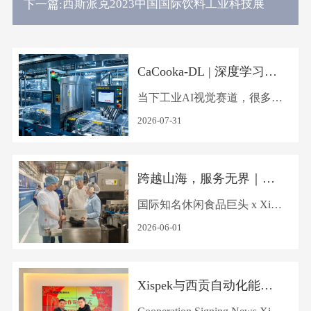
西斯派克2023中国国际饮料工业科技展
下一篇:
CaCooka-DL | 深度学习AI
检测赋能高品质饼干智造
当下工业AI视觉赛道，很多方
案停留在通用算法简单移植。
2026-07-31
但真正能扎根产线、持续稳定
运行的深度学习检测，从来不
跨越山海，服务无界｜Xis
是下载模型、调试参数的“套
pek远赴巴西开展设备升级
国际知名休闲食品巨头 x Xisp
壳工程”。Xispek坚持：工业
与技术培训服务
ek 作为全球休闲零食行业的
深度学习检测的核心，是搭建
2026-06-01
标杆企业，该企业业务遍布全
一套适配实体工厂、从数据沉
球150多个国家和地区，深耕
淀到量产落地的完整闭环体
Xispek与西贡自动化能源S
零食领域多年，旗下坐拥众多
系。 近日，这套自研AI检测
AETECH成功签约 共拓越