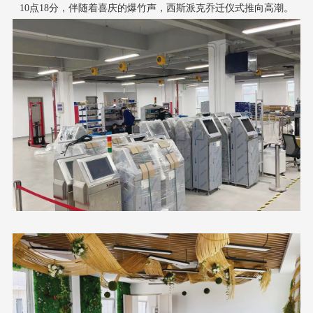
10
点
18
分，伴随着喜庆的爆竹声，
西斯派克
乔迁仪式
推向高潮
。