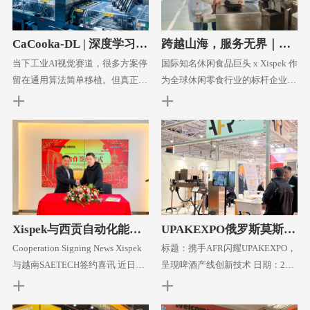
CaCooka-DL | 深度学习AI
跨越山海，服务无界｜Xis
检测赋能高品质饼干智造
pek远赴巴西开展设备升级
当下工业AI视觉赛道，很多方案停
国际知名休闲食品巨头 x Xispek 作
与技术培训服务
留在通用算法简单移植。但真正能
为全球休闲零食行业的标杆企业，
扎根产线、持续稳定运行的深度学
该企业业务遍布全球150多个国家
习检测，从来不是下载模型、调试
和地区，深耕零食领域多年，旗下
参数的“套壳工程”。Xispek坚持：
坐拥众多家喻户晓的经典零食品
工业深度学习检测的核心，是搭建
牌。各类香甜酥脆的饼干零食承载
一套适配实体工厂、从数据沉淀到
着童真与美好，将继续陪伴无数孩
量产落地的完整闭环体系。 近
子度过欢乐的童年时光。该企业凭
日，这套自研AI检测方案成功落地
借优质、童趣满满的产品，成为老
某头部饼干生产企业，以真实产线
少皆宜的国民零食品牌，也始终以
Xispek与西贡自动化能源S
UPAKEXPO俄罗斯莫斯科
结果印证技术价值。
高品质
AETECH成功签约 共拓越
展会
Cooperation Signing News Xispek
标题：携手AFR闪耀UPAKEXPO，
南饮料产线智能化升级新
与越南SAETECH签约喜讯 近日，
呈现啤酒产线创新技术 日期：202
蓝海
苏州西斯派克检测有限公司与越南
5年1月21日 地点：俄罗斯莫斯科
西贡自动化能源有限公司（SAETE
我们与俄罗斯合作伙伴AFR共同亮