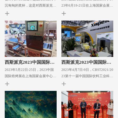
的质量控制解决方
现了
沉甸甸的奖杯，这是对西斯派克六
23年6月19-21日在上海国家会展中
年努力的最好回报。满满的议题，
心举行，并与第22届上海国际食品
安全卫生、数字化、从灯塔工厂到
加工与包装机械展，共同组成“上
熄灯工厂，人工智能，研发创新，
海国际食品加工与包装机械展览会
中国智造走向全世界，任重而道
联展”从包装机械、食品加工、液
远。
体加工、称重及计量设备、印刷标
签科技、包装材料与制品、智能装
备，到电商物流包装、物料配送和
仓储等，展会将为食品、饮料、乳
西斯派克2023中国国际焙
西斯派克2023中国国际饮
品、日化、快消品、制药、健康等
烤展
料工业科技展
行业提供一站式加工及包装解决方
2023年5月22日-25日，2023中国
2023年4月7日-9日，CBST2021/20
案。联合同期举办的健康原
国际焙烤展在上海国家会展中心隆
23第十一届中国国际饮料工业科技
重举行，展会共吸引来自全球四十
展在上海新国际博览中心隆重举
多个国家和地区数千家烘焙食品优
行，CBST始终立足于中国饮料行
秀供应商前来参展与数十万名国内
业全产业链，展品范围涵盖了饮料
外烘焙食品领域的专业买家亲临现
行业全产业链的所有环节。西斯派
场参观采购。西斯派克作为参展商
克作为参展商参加此次展会。西斯
参加此次展会，为客户提供高效稳
派克致力于为饮料酒水灌装行业提