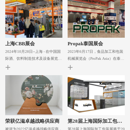
CH）正式达成战略合作签约。依
相于盛大的UPAKEXPO展会。在展
托双方在全球领先视觉检测技术和
会上，我们隆重推出了两款革命性
越南饮料自动化服务的优势互补，
的啤酒产线设备：空瓶验瓶机（E
本次合作将为越南及东南亚饮料行
BI-Purita）和满瓶检测机（FBI-Pro
业带来更智能、更
mita）。这些设备的展示不仅提升
了啤酒产线的质量和效率，也进一
上海CBB展会
Propak泰国展会
步巩固了我们在国际市场的领导地
2024年10月28日--上海 - 在中国国
2023年6月17日，食品加工和包装
际酒、饮料制造技术及设备展览会
机械展览会（ProPak Asia）在泰国
（CBB）上，展出了一系列创新的
曼谷圆满落幕。在此，Xispek衷心
饮料检测设备。其中包括空瓶验瓶
感谢所有的朋友，感谢为展会做出
机（EBI）、满瓶检测一体机（FB
贡献的员工，感谢莅临我们展位的
I），以及针对易拉罐产线的空
客户和合作伙伴，感谢一路有你
罐、满瓶和喷码检测设备。 这些
们。 Xispek 致力于为饮料和啤酒
设备采用了先进的视觉检测技术，
灌装、食品包装和工业自动化行业
能够快速准确地识别出瓶子和易拉
提供高效稳定的在线检测系统以及
罐的缺陷，确保产品质量。满瓶检
软硬件产品和服务。我们的产品集
荣获亿滋卓越战略供应商
第28届上海国际加工包装
测一体机（FBI）集成了多种检测
成了先进的图像和传感器技术，并
展
功能，为饮料生产商提供了一站式
将其与软件和自动控制相结合，实
被评为2022亿滋卓越战略供应商，
第28届上海国际加工包装展将于20